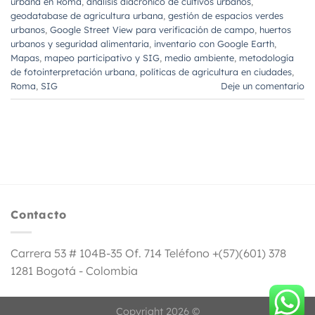
urbana en Roma
,
análisis diacrónico de cultivos urbanos
,
geodatabase de agricultura urbana
,
gestión de espacios verdes
urbanos
,
Google Street View para verificación de campo
,
huertos
urbanos y seguridad alimentaria
,
inventario con Google Earth
,
Mapas
,
mapeo participativo y SIG
,
medio ambiente
,
metodología
de fotointerpretación urbana
,
políticas de agricultura en ciudades
,
Roma
,
SIG
Deje un comentario
Contacto
Carrera 53 # 104B-35 Of. 714 Teléfono +(57)(601) 378
1281 Bogotá - Colombia
Copyright 2026 ©